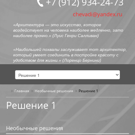
+7 (912) 934-24-73
chevadi@yandex.ru
«Архитектура — это искусство, которое
воздействует на человека наиболее медленно, зато
наиболее прочно.» (
Луис Генри Салливан
)
«Наибольшей похвалы заслуживает тот архитектор,
который умеет соединить в постройке красоту с
удобством для жизни.» (
Лоренцо Бернини
)
Главная
Необычные решения
ГЛАВНАЯ
Решение 1
Решение 1
ОБО МНЕ
ПОРТФОЛИО
Необычные решения
ОБЩЕСТВЕННЫЕ ЗДАНИЯ