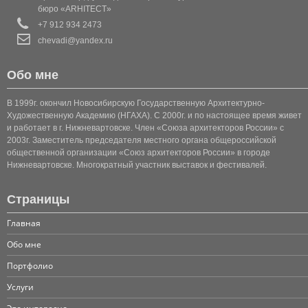
ЭСКИЗНЫЙ ПРОЕКТ СТО
бюро «ARHITECT»
+7 912 934 2473
ЭСКИЗНЫЙ ПРОЕКТ ТОРГОВОГО ЦЕНТРА ПАССАЖ ПО
chevadi@yandex.ru
ЭСКИЗНЫЙ ПРОЕКТ ФОРМИРОВАНИЯ ЗАСТРОЙКИ ПО
Обо мне
ПАВИЛЬОН ДЕТСКИХ МЕРОПРИЯТИЙ (ЮГРА-МОЛЛ)
В 1999г. окончил Новосибирскую Государственную Архитектурно-
Художественную Академию (НГАХА). С 2000г. и по настоящее время живет
ЗДАНИЕ АДМИНИСТРАТИВНО-ДИСПЕТЧЕРСКОЙ СЛУЖ
и работает в г. Нижневартовске. Член «Союза архитекторов России» с
2003г. Заместитель председателя местного органа общероссийской
ЦЕНТР ЭНЕРГЕТИЧЕСКИХ УСЛУГ
общественной организации «Союз архитекторов России» в городе
Нижневартовске. Многократный участник выставок и фестивалей.
ЭСКИЗНЫЙ ПРОЕКТ ОТКРЫТОГО АРХИТЕКТУРНОГО 
Страницы
ОБЪЕКТ СОЦИАЛЬНОГО НАЗНАЧЕНИЯ "ДЕТСКИЙ ТЕ
Главная
ЭСКИЗНЫЙ ПРОЕКТ КВАНТОРИУМА В Г. НОЯБРЬСК
Обо мне
Портфолио
ЧАСТНЫЕ МАЛОЭТАЖНЫЕ
Услуги
КОТТЕДЖ 1