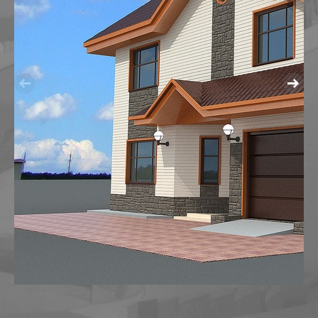
МАГАЗИН ОБУВИ В ИЗЛУЧИНСКЕ
МНОГОУРОВНЕВЫЙ ПАРКИНГ
ОБЩЕСТВЕННЫЙ ЦЕНТР ПО УЛ. МИРА,27,СТРОЕНИЕ
РЕКОНСТРУКЦИЯ АПТЕКИ В БИЗНЕСИНКУБАТОР
РЕКОНСТРУКЦИЯ МАГАЗИНА "ВСЕ ДЛЯ ДОМА" ПО УЛ.
РЕКОНСТРУКЦИЯ МАГАЗИНА ПО УЛ. СЕВЕРНАЯ, Д.82
РЕКОНСТРУКЦИЯ МАГАЗИНА "ЛИЛИЯ" ПОД ДЕТСК
РЕКОНСТРУКЦИЯ НЕЗАВЕРШЕННОГО ОБЪЕКТА ПОД 
ТОРГОВЫЙ ЦЕНТР "ДОМАШНИЙ" В СТАРОМ ВАРТО
МНОГОФУНКЦИОНАЛЬНЫЕ КОМПЛЕКСЫ