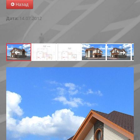
Назад
АБК В РАДУЖНОМ
Дата:
14.07.2012
РЕКОНСТРУКЦИЯ ОБЪЕКТА В Г. МЕГИОНЕ
АВТОКЕМПИНГ НА 199-200 КМ АВТОДОРОГИ СУРГУ
МНОГОФУНКЦИОНАЛЬНЫЙ ЦЕНТР В ПРИБРЕЖНОЙ
ФИЗКУЛЬТУРНО-ОЗДОРОВИТЕЛЬНЫЙ КОМПЛЕКС С У
РЕКОНСТРУКЦИЯ МАГАЗИНА ПО УЛ. СЕВЕРНАЯ, 82А В
РЕКОНСТРУКЦИЯ НЕЗАВЕРШЕННОГО СТРОИТЕЛЬСТ
РЕКОНСТРУКЦИЯ НЕЗАВЕРШЕННОГО ОБЪЕКТА ПОД 
РЕКОНСТРУКЦИЯ ЧАСТИ ЗДАНИЯ-СКЛАДА ПО УЛ. ЛЕ
ТОРГОВЫЙ ЦЕНТР ЯБЛОНЯ ПО УЛ.СЕВЕРНАЯ