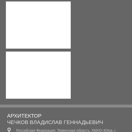
ЭСКИЗНЫЙ ПРОЕКТ СТО
ЭСКИЗНЫЙ ПРОЕКТ ТОРГОВОГО ЦЕНТРА ПАССАЖ ПО
ЭСКИЗНЫЙ ПРОЕКТ ФОРМИРОВАНИЯ ЗАСТРОЙКИ ПО
ПАВИЛЬОН ДЕТСКИХ МЕРОПРИЯТИЙ (ЮГРА-МОЛЛ)
ЗДАНИЕ АДМИНИСТРАТИВНО-ДИСПЕТЧЕРСКОЙ СЛУЖ
ЦЕНТР ЭНЕРГЕТИЧЕСКИХ УСЛУГ
ЭСКИЗНЫЙ ПРОЕКТ ОТКРЫТОГО АРХИТЕКТУРНОГО 
ОБЪЕКТ СОЦИАЛЬНОГО НАЗНАЧЕНИЯ "ДЕТСКИЙ ТЕ
ЭСКИЗНЫЙ ПРОЕКТ КВАНТОРИУМА В Г. НОЯБРЬСК
АРХИТЕКТОР
ЧАСТНЫЕ МАЛОЭТАЖНЫЕ
ЧЕЧКОВ ВЛАДИСЛАВ ГЕННАДЬЕВИЧ
Российская Федерация, Тюменская область, ХМАО–Югра, г.