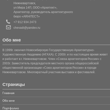
КОТТЕДЖ 1
Нижневартовск,
ул.Мира 14П, ООО «Архитект»,
КОТТЕДЖ 2
Архитектор, руководитель архитектурного
бюро «ARHITECT»
КОТТЕДЖ 3
+7 912 934 2473
chevadi@yandex.ru
КОТТЕДЖ 4
Обо мне
КОТТЕДЖ 5
В 1999г. окончил Новосибирскую Государственную Архитектурно-
КОТТЕДЖ 6
Художественную Академию (НГАХА). С 2000г. и по настоящее время живет
и работает в г. Нижневартовске. Член «Союза архитекторов России» с
2003г. Заместитель председателя местного органа общероссийской
КОТТЕДЖ (КЛАССИКА 1)
общественной организации «Союз архитекторов России» в городе
Нижневартовске. Многократный участник выставок и фестивалей.
КОТТЕДЖ (КЛАССИКА 2)
Страницы
КОТТЕДЖ (КЛАССИКА 3)
Главная
КОТТЕДЖ 7
Обо мне
Портфолио
КОТТЕДЖ 8