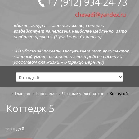
+7 (912) 934-24-73
chevadi@yandex.ru
«Архитектура — это искусство, которое
воздействует на человека наиболее медленно, зато
наиболее прочно.» (
Луис Генри Салливан
)
«Наибольшей похвалы заслуживает тот архитектор,
который умеет соединить в постройке красоту с
удобством для жизни.» (
Лоренцо Бернини
)
Главная
Портфолио
ГЛАВНАЯ
Частные малоэтажные
Коттедж 5
Коттедж 5
ОБО МНЕ
ПОРТФОЛИО
Коттедж 5
ОБЩЕСТВЕННЫЕ ЗДАНИЯ