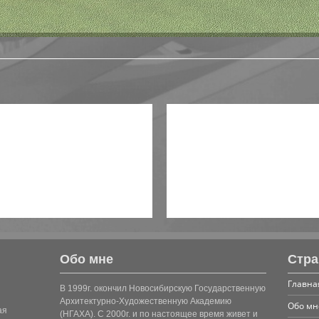
Обо мне
Стр
Главна
В 1999г. окончил Новосибирскую Государственную
Архитектурно-Художественную Академию
Обо мн
ая
(НГАХА). С 2000г. и по настоящее время живет и