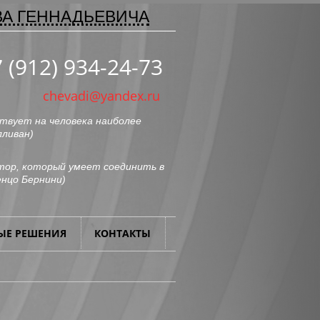
ВА ГЕННАДЬЕВИЧА
 (912) 934-24-73
chevadi@yandex.ru
твует на человека наиболее
лливан
)
ор, который умеет соединить в
нцо Бернини
)
ЫЕ РЕШЕНИЯ
КОНТАКТЫ