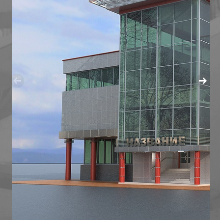
МАГАЗИН ОБУВИ В ИЗЛУЧИНСКЕ
МНОГОУРОВНЕВЫЙ ПАРКИНГ
ОБЩЕСТВЕННЫЙ ЦЕНТР ПО УЛ. МИРА,27,СТРОЕНИЕ
РЕКОНСТРУКЦИЯ АПТЕКИ В БИЗНЕСИНКУБАТОР
РЕКОНСТРУКЦИЯ МАГАЗИНА "ВСЕ ДЛЯ ДОМА" ПО УЛ.
РЕКОНСТРУКЦИЯ МАГАЗИНА ПО УЛ. СЕВЕРНАЯ, Д.82
РЕКОНСТРУКЦИЯ МАГАЗИНА "ЛИЛИЯ" ПОД ДЕТСК
РЕКОНСТРУКЦИЯ НЕЗАВЕРШЕННОГО ОБЪЕКТА ПОД 
ТОРГОВЫЙ ЦЕНТР "ДОМАШНИЙ" В СТАРОМ ВАРТО
МНОГОФУНКЦИОНАЛЬНЫЕ КОМПЛЕКСЫ