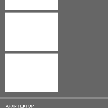
ЭСКИЗНЫЙ ПРОЕКТ СТО
ЭСКИЗНЫЙ ПРОЕКТ ТОРГОВОГО ЦЕНТРА ПАССАЖ ПО
ЭСКИЗНЫЙ ПРОЕКТ ФОРМИРОВАНИЯ ЗАСТРОЙКИ ПО
ПАВИЛЬОН ДЕТСКИХ МЕРОПРИЯТИЙ (ЮГРА-МОЛЛ)
ЗДАНИЕ АДМИНИСТРАТИВНО-ДИСПЕТЧЕРСКОЙ СЛУЖ
ЦЕНТР ЭНЕРГЕТИЧЕСКИХ УСЛУГ
ЭСКИЗНЫЙ ПРОЕКТ ОТКРЫТОГО АРХИТЕКТУРНОГО 
ОБЪЕКТ СОЦИАЛЬНОГО НАЗНАЧЕНИЯ "ДЕТСКИЙ ТЕ
ЭСКИЗНЫЙ ПРОЕКТ КВАНТОРИУМА В Г. НОЯБРЬСК
ЧАСТНЫЕ МАЛОЭТАЖНЫЕ
АРХИТЕКТОР