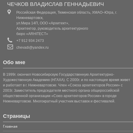
КОТТЕДЖ 1
ЧЕЧКОВ ВЛАДИСЛАВ ГЕННАДЬЕВИЧ
Российская Федерация, Тюменская область, ХМАО–Югра, г.
КОТТЕДЖ 2
Нижневартовск,
ул.Мира 14П, ООО «Архитект»,
КОТТЕДЖ 3
Архитектор, руководитель архитектурного
бюро «ARHITECT»
КОТТЕДЖ 4
+7 912 934 2473
chevadi@yandex.ru
КОТТЕДЖ 5
Обо мне
КОТТЕДЖ 6
В 1999г. окончил Новосибирскую Государственную Архитектурно-
КОТТЕДЖ (КЛАССИКА 1)
Художественную Академию (НГАХА). С 2000г. и по настоящее время живет
и работает в г. Нижневартовске. Член «Союза архитекторов России» с
2003г. Заместитель председателя местного органа общероссийской
КОТТЕДЖ (КЛАССИКА 2)
общественной организации «Союз архитекторов России» в городе
Нижневартовске. Многократный участник выставок и фестивалей.
КОТТЕДЖ (КЛАССИКА 3)
Страницы
КОТТЕДЖ 7
Главная
КОТТЕДЖ 8