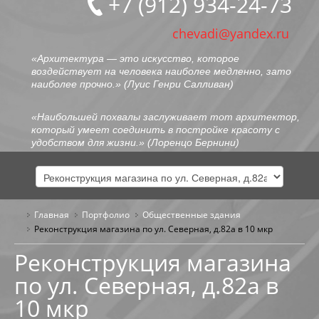
+7 (912) 934-24-73
chevadi@yandex.ru
«Архитектура — это искусство, которое
воздействует на человека наиболее медленно, зато
наиболее прочно.» (
Луис Генри Салливан
)
«Наибольшей похвалы заслуживает тот архитектор,
который умеет соединить в постройке красоту с
удобством для жизни.» (
Лоренцо Бернини
)
Главная
Портфолио
ГЛАВНАЯ
Общественные здания
Реконструкция магазина по ул. Северная, д.82а в 10 мкр
ОБО МНЕ
Реконструкция магазина
по ул. Северная, д.82а в
ПОРТФОЛИО
10 мкр
ОБЩЕСТВЕННЫЕ ЗДАНИЯ