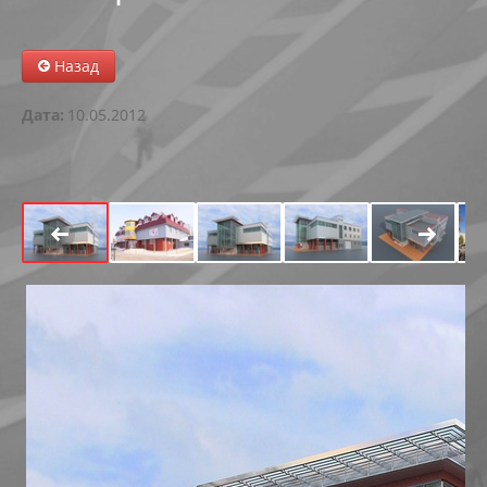
АБК В РАДУЖНОМ
Назад
РЕКОНСТРУКЦИЯ ОБЪЕКТА В Г. МЕГИОНЕ
Дата:
10.05.2012
АВТОКЕМПИНГ НА 199-200 КМ АВТОДОРОГИ СУРГУ
МНОГОФУНКЦИОНАЛЬНЫЙ ЦЕНТР В ПРИБРЕЖНОЙ
ФИЗКУЛЬТУРНО-ОЗДОРОВИТЕЛЬНЫЙ КОМПЛЕКС С У
РЕКОНСТРУКЦИЯ МАГАЗИНА ПО УЛ. СЕВЕРНАЯ, 82А В
РЕКОНСТРУКЦИЯ НЕЗАВЕРШЕННОГО СТРОИТЕЛЬСТ
РЕКОНСТРУКЦИЯ НЕЗАВЕРШЕННОГО ОБЪЕКТА ПОД 
РЕКОНСТРУКЦИЯ ЧАСТИ ЗДАНИЯ-СКЛАДА ПО УЛ. ЛЕ
ТОРГОВЫЙ ЦЕНТР ЯБЛОНЯ ПО УЛ.СЕВЕРНАЯ