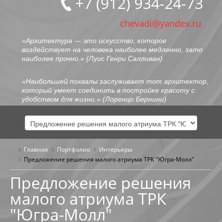
+7 (912) 934-24-73
chevadi@yandex.ru
«Архитектура — это искусство, которое
воздействует на человека наиболее медленно, зато
наиболее прочно.» (
Луис Генри Салливан
)
«Наибольшей похвалы заслуживает тот архитектор,
который умеет соединить в постройке красоту с
удобством для жизни.» (
Лоренцо Бернини
)
Главная
Портфолио
ГЛАВНАЯ
Интерьеры
Предложение решения малого атриума ТРК "Югра-Молл"
ОБО МНЕ
Предложение решения
малого атриума ТРК
ПОРТФОЛИО
"Югра-Молл"
ОБЩЕСТВЕННЫЕ ЗДАНИЯ