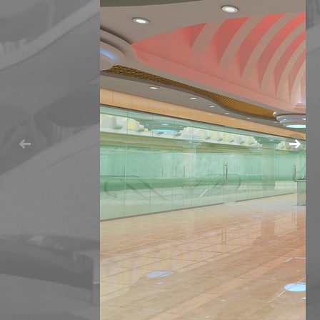
МАГАЗИН ОБУВИ В ИЗЛУЧИНСКЕ
МНОГОУРОВНЕВЫЙ ПАРКИНГ
ОБЩЕСТВЕННЫЙ ЦЕНТР ПО УЛ. МИРА,27,СТРОЕНИЕ
РЕКОНСТРУКЦИЯ АПТЕКИ В БИЗНЕСИНКУБАТОР
РЕКОНСТРУКЦИЯ МАГАЗИНА "ВСЕ ДЛЯ ДОМА" ПО УЛ.
РЕКОНСТРУКЦИЯ МАГАЗИНА ПО УЛ. СЕВЕРНАЯ, Д.82
РЕКОНСТРУКЦИЯ МАГАЗИНА "ЛИЛИЯ" ПОД ДЕТСК
РЕКОНСТРУКЦИЯ НЕЗАВЕРШЕННОГО ОБЪЕКТА ПОД 
ТОРГОВЫЙ ЦЕНТР "ДОМАШНИЙ" В СТАРОМ ВАРТО
МНОГОФУНКЦИОНАЛЬНЫЕ КОМПЛЕКСЫ