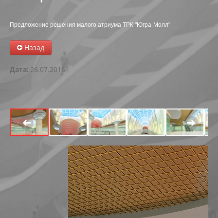
АБК В РАДУЖНОМ
Предложение решения малого атриума ТРК "Югра-Молл"
РЕКОНСТРУКЦИЯ ОБЪЕКТА В Г. МЕГИОНЕ
Назад
АВТОКЕМПИНГ НА 199-200 КМ АВТОДОРОГИ СУРГУ
Дата:
26.07.2016
МНОГОФУНКЦИОНАЛЬНЫЙ ЦЕНТР В ПРИБРЕЖНОЙ
ФИЗКУЛЬТУРНО-ОЗДОРОВИТЕЛЬНЫЙ КОМПЛЕКС С У
РЕКОНСТРУКЦИЯ МАГАЗИНА ПО УЛ. СЕВЕРНАЯ, 82А В
РЕКОНСТРУКЦИЯ НЕЗАВЕРШЕННОГО СТРОИТЕЛЬСТ
РЕКОНСТРУКЦИЯ НЕЗАВЕРШЕННОГО ОБЪЕКТА ПОД 
РЕКОНСТРУКЦИЯ ЧАСТИ ЗДАНИЯ-СКЛАДА ПО УЛ. ЛЕ
ТОРГОВЫЙ ЦЕНТР ЯБЛОНЯ ПО УЛ.СЕВЕРНАЯ