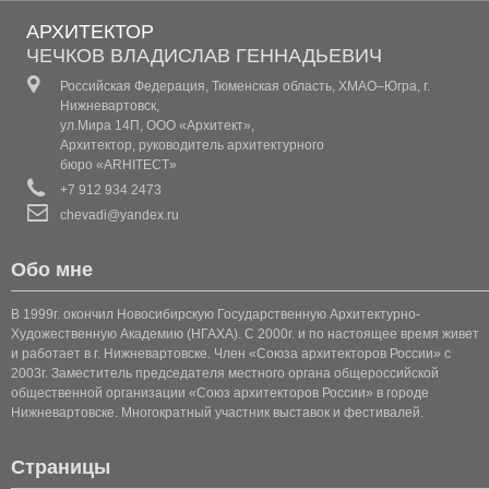
АРХИТЕКТОР
КОТТЕДЖ 2
ЧЕЧКОВ ВЛАДИСЛАВ ГЕННАДЬЕВИЧ
Российская Федерация, Тюменская область, ХМАО–Югра, г.
КОТТЕДЖ 3
Нижневартовск,
ул.Мира 14П, ООО «Архитект»,
КОТТЕДЖ 4
Архитектор, руководитель архитектурного
бюро «ARHITECT»
КОТТЕДЖ 5
+7 912 934 2473
chevadi@yandex.ru
КОТТЕДЖ 6
Обо мне
КОТТЕДЖ (КЛАССИКА 1)
В 1999г. окончил Новосибирскую Государственную Архитектурно-
КОТТЕДЖ (КЛАССИКА 2)
Художественную Академию (НГАХА). С 2000г. и по настоящее время живет
и работает в г. Нижневартовске. Член «Союза архитекторов России» с
2003г. Заместитель председателя местного органа общероссийской
КОТТЕДЖ (КЛАССИКА 3)
общественной организации «Союз архитекторов России» в городе
Нижневартовске. Многократный участник выставок и фестивалей.
КОТТЕДЖ 7
Страницы
КОТТЕДЖ 8