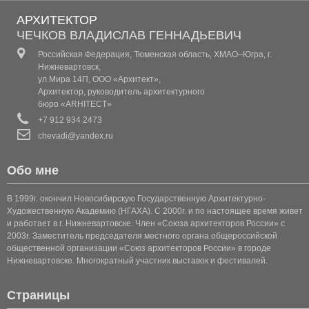
АРХИТЕКТОР
КОТТЕДЖ 2
ЧЕЧКОВ ВЛАДИСЛАВ ГЕННАДЬЕВИЧ
Российская Федерация, Тюменская область, ХМАО–Югра, г.
КОТТЕДЖ 3
Нижневартовск,
ул.Мира 14П, ООО «Архитект»,
КОТТЕДЖ 4
Архитектор, руководитель архитектурного
бюро «ARHITECT»
КОТТЕДЖ 5
+7 912 934 2473
chevadi@yandex.ru
КОТТЕДЖ 6
Обо мне
КОТТЕДЖ (КЛАССИКА 1)
В 1999г. окончил Новосибирскую Государственную Архитектурно-
КОТТЕДЖ (КЛАССИКА 2)
Художественную Академию (НГАХА). С 2000г. и по настоящее время живет
и работает в г. Нижневартовске. Член «Союза архитекторов России» с
2003г. Заместитель председателя местного органа общероссийской
КОТТЕДЖ (КЛАССИКА 3)
общественной организации «Союз архитекторов России» в городе
Нижневартовске. Многократный участник выставок и фестивалей.
КОТТЕДЖ 7
Страницы
КОТТЕДЖ 8