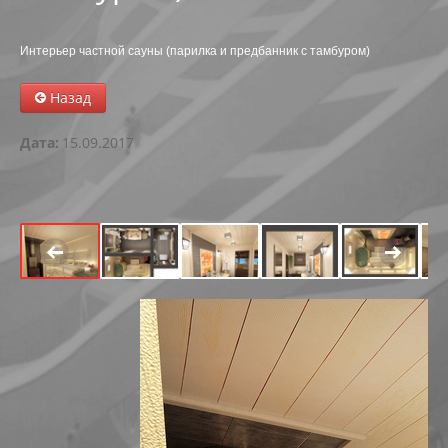
АБК В РАДУЖНОМ
Интерьер частной сауны (парилка и предбанник с тамбуром)
РЕКОНСТРУКЦИЯ ОБЪЕКТА В Г. МЕГИОНЕ
Назад
АВТОКЕМПИНГ НА 199-200 КМ АВТОДОРОГИ СУРГУ
Дата:
15.09.2017
МНОГОФУНКЦИОНАЛЬНЫЙ ЦЕНТР В ПРИБРЕЖНОЙ
ФИЗКУЛЬТУРНО-ОЗДОРОВИТЕЛЬНЫЙ КОМПЛЕКС С У
РЕКОНСТРУКЦИЯ МАГАЗИНА ПО УЛ. СЕВЕРНАЯ, 82А В
РЕКОНСТРУКЦИЯ НЕЗАВЕРШЕННОГО СТРОИТЕЛЬСТ
РЕКОНСТРУКЦИЯ НЕЗАВЕРШЕННОГО ОБЪЕКТА ПОД 
РЕКОНСТРУКЦИЯ ЧАСТИ ЗДАНИЯ-СКЛАДА ПО УЛ. ЛЕ
ТОРГОВЫЙ ЦЕНТР ЯБЛОНЯ ПО УЛ.СЕВЕРНАЯ