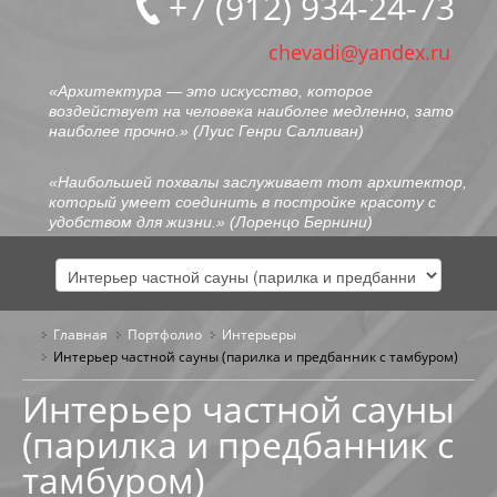
+7 (912) 934-24-73
chevadi@yandex.ru
«Архитектура — это искусство, которое
воздействует на человека наиболее медленно, зато
наиболее прочно.» (
Луис Генри Салливан
)
«Наибольшей похвалы заслуживает тот архитектор,
который умеет соединить в постройке красоту с
удобством для жизни.» (
Лоренцо Бернини
)
Главная
Портфолио
ГЛАВНАЯ
Интерьеры
Интерьер частной сауны (парилка и предбанник с тамбуром)
ОБО МНЕ
Интерьер частной сауны
(парилка и предбанник с
ПОРТФОЛИО
тамбуром)
ОБЩЕСТВЕННЫЕ ЗДАНИЯ