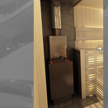
МАГАЗИН ОБУВИ В ИЗЛУЧИНСКЕ
МНОГОУРОВНЕВЫЙ ПАРКИНГ
ОБЩЕСТВЕННЫЙ ЦЕНТР ПО УЛ. МИРА,27,СТРОЕНИЕ
РЕКОНСТРУКЦИЯ АПТЕКИ В БИЗНЕСИНКУБАТОР
РЕКОНСТРУКЦИЯ МАГАЗИНА "ВСЕ ДЛЯ ДОМА" ПО УЛ.
РЕКОНСТРУКЦИЯ МАГАЗИНА ПО УЛ. СЕВЕРНАЯ, Д.82
РЕКОНСТРУКЦИЯ МАГАЗИНА "ЛИЛИЯ" ПОД ДЕТСК
РЕКОНСТРУКЦИЯ НЕЗАВЕРШЕННОГО ОБЪЕКТА ПОД 
ТОРГОВЫЙ ЦЕНТР "ДОМАШНИЙ" В СТАРОМ ВАРТО
МНОГОФУНКЦИОНАЛЬНЫЕ КОМПЛЕКСЫ