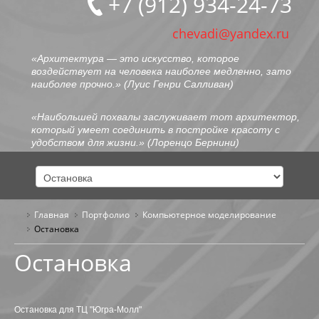
+7 (912) 934-24-73
chevadi@yandex.ru
«Архитектура — это искусство, которое
воздействует на человека наиболее медленно, зато
наиболее прочно.» (
Луис Генри Салливан
)
«Наибольшей похвалы заслуживает тот архитектор,
который умеет соединить в постройке красоту с
удобством для жизни.» (
Лоренцо Бернини
)
Главная
Портфолио
ГЛАВНАЯ
Компьютерное моделирование
Остановка
ОБО МНЕ
Остановка
ПОРТФОЛИО
ОБЩЕСТВЕННЫЕ ЗДАНИЯ
Остановка для ТЦ "Югра-Молл"