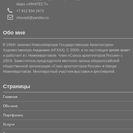
бюро «ARHITECT»
+7 912 934 2473
КОТТЕДЖ 2
chevadi@yandex.ru
КОТТЕДЖ 3
Обо мне
КОТТЕДЖ 4
В 1999г. окончил Новосибирскую Государственную Архитектурно-
Художественную Академию (НГАХА). С 2000г. и по настоящее время живет
КОТТЕДЖ 5
и работает в г. Нижневартовске. Член «Союза архитекторов России» с
2003г. Заместитель председателя местного органа общероссийской
КОТТЕДЖ 6
общественной организации «Союз архитекторов России» в городе
Нижневартовске. Многократный участник выставок и фестивалей.
КОТТЕДЖ (КЛАССИКА 1)
Страницы
КОТТЕДЖ (КЛАССИКА 2)
Главная
КОТТЕДЖ (КЛАССИКА 3)
Обо мне
Портфолио
КОТТЕДЖ 7
Услуги
КОТТЕДЖ 8