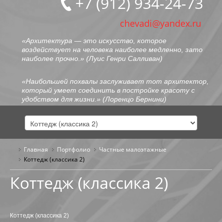
+7 (912) 934-24-73
chevadi@yandex.ru
«Архитектура — это искусство, которое
воздействует на человека наиболее медленно, зато
наиболее прочно.» (
Луис Генри Салливан
)
«Наибольшей похвалы заслуживает тот архитектор,
который умеет соединить в постройке красоту с
удобством для жизни.» (
Лоренцо Бернини
)
Главная
Портфолио
ГЛАВНАЯ
Частные малоэтажные
Коттедж (классика 2)
ОБО МНЕ
Коттедж (классика 2)
ПОРТФОЛИО
ОБЩЕСТВЕННЫЕ ЗДАНИЯ
Коттедж (классика 2)