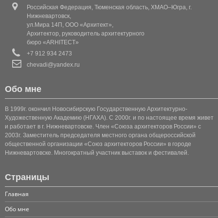
КОТТЕДЖ 1
Российская Федерация, Тюменская область, ХМАО–Югра, г.
Нижневартовск,
КОТТЕДЖ 2
ул.Мира 14П, ООО «Архитект»,
Архитектор, руководитель архитектурного
КОТТЕДЖ 3
бюро «ARHITECT»
+7 912 934 2473
КОТТЕДЖ 4
chevadi@yandex.ru
КОТТЕДЖ 5
Обо мне
КОТТЕДЖ 6
В 1999г. окончил Новосибирскую Государственную Архитектурно-
Художественную Академию (НГАХА). С 2000г. и по настоящее время живет
и работает в г. Нижневартовске. Член «Союза архитекторов России» с
КОТТЕДЖ (КЛАССИКА 1)
2003г. Заместитель председателя местного органа общероссийской
общественной организации «Союз архитекторов России» в городе
КОТТЕДЖ (КЛАССИКА 2)
Нижневартовске. Многократный участник выставок и фестивалей.
КОТТЕДЖ (КЛАССИКА 3)
Страницы
КОТТЕДЖ 7
Главная
Обо мне
КОТТЕДЖ 8