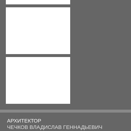
ЭСКИЗНЫЙ ПРОЕКТ СТО
ЭСКИЗНЫЙ ПРОЕКТ ТОРГОВОГО ЦЕНТРА ПАССАЖ ПО
ЭСКИЗНЫЙ ПРОЕКТ ФОРМИРОВАНИЯ ЗАСТРОЙКИ ПО
ПАВИЛЬОН ДЕТСКИХ МЕРОПРИЯТИЙ (ЮГРА-МОЛЛ)
ЗДАНИЕ АДМИНИСТРАТИВНО-ДИСПЕТЧЕРСКОЙ СЛУЖ
ЦЕНТР ЭНЕРГЕТИЧЕСКИХ УСЛУГ
ЭСКИЗНЫЙ ПРОЕКТ ОТКРЫТОГО АРХИТЕКТУРНОГО 
ОБЪЕКТ СОЦИАЛЬНОГО НАЗНАЧЕНИЯ "ДЕТСКИЙ ТЕ
ЭСКИЗНЫЙ ПРОЕКТ КВАНТОРИУМА В Г. НОЯБРЬСК
ЧАСТНЫЕ МАЛОЭТАЖНЫЕ
АРХИТЕКТОР
ЧЕЧКОВ ВЛАДИСЛАВ ГЕННАДЬЕВИЧ