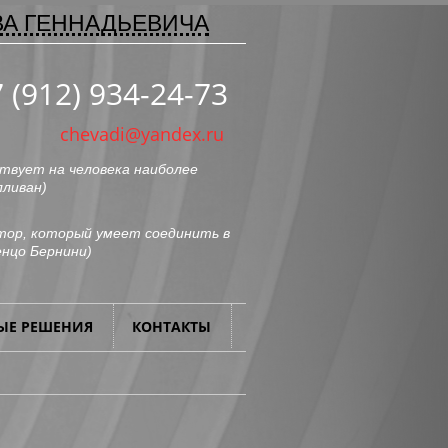
ВА ГЕННАДЬЕВИЧА
 (912) 934-24-73
chevadi@yandex.ru
твует на человека наиболее
лливан
)
ор, который умеет соединить в
нцо Бернини
)
ЫЕ РЕШЕНИЯ
КОНТАКТЫ