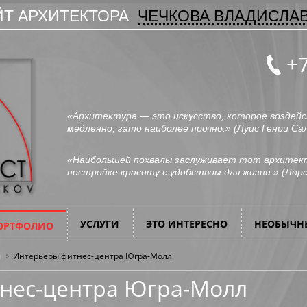
Т АРХИТЕКТОРА
ЧЕЧКОВА ВЛАДИСЛА
+7
«Архитектура — это искусство, которое воздейс
медленно, зато наиболее прочно.» (
Луис Генри Са
«Наибольшей похвалы заслуживает тот архитект
постройке красоту с удобством для жизни.» (
Лоре
УСЛУГИ
ЭТО ИНТЕРЕСНО
НЕОБЫЧН
ОРТФОЛИО
ы
Интерьеры фитнес-центра Югра-Молл
нес-центра Югра-Молл