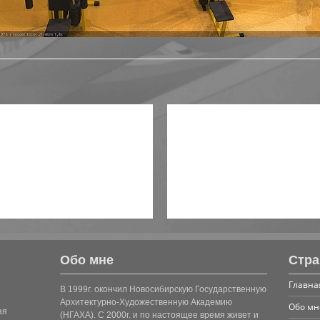
Обо мне
Стр
Главна
В 1999г. окончил Новосибирскую Государственную
Архитектурно-Художественную Академию
Обо мн
ая
(НГАХА). С 2000г. и по настоящее время живет и