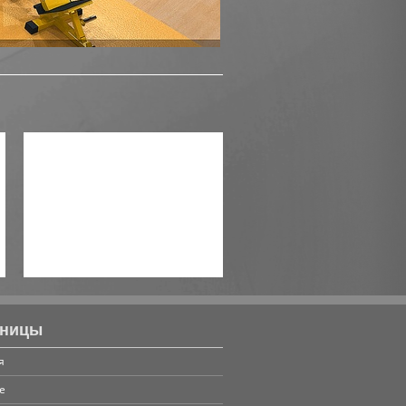
Компьютерная модель
аницы
я
е