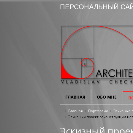
ПЕРСОНАЛЬНЫЙ САЙ
ГЛАВНАЯ
ОБО МНЕ
П
Главная
Портфолио
Эскизные 
Эскизный проект реконструкции нез
Эскизный прое