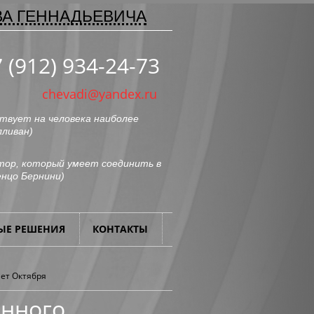
ВА ГЕННАДЬЕВИЧА
 (912) 934-24-73
chevadi@yandex.ru
твует на человека наиболее
лливан
)
ор, который умеет соединить в
нцо Бернини
)
ЫЕ РЕШЕНИЯ
КОНТАКТЫ
лет Октября
енного