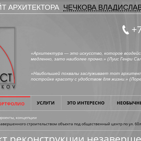
Т АРХИТЕКТОРА
ЧЕЧКОВА ВЛАДИСЛА
+7
«Архитектура — это искусство, которое воздейс
медленно, зато наиболее прочно.» (
Луис Генри Са
«Наибольшей похвалы заслуживает тот архитект
постройке красоту с удобством для жизни.» (
Лоре
УСЛУГИ
ЭТО ИНТЕРЕСНО
НЕОБЫЧН
ОРТФОЛИО
проекты, концепции
авершенного строительством объекта под общественный центр по ул. 60
кт реконструкции незаверш