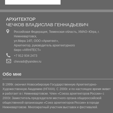
КОТТЕДЖ 2
АРХИТЕКТОР
КОТТЕДЖ 3
ЧЕЧКОВ ВЛАДИСЛАВ ГЕННАДЬЕВИЧ
Российская Федерация, Тюменская область, ХМАО–Югра, г.
КОТТЕДЖ 4
Нижневартовск,
ул.Мира 14П, ООО «Архитект»,
КОТТЕДЖ 5
Архитектор, руководитель архитектурного
бюро «ARHITECT»
КОТТЕДЖ 6
+7 912 934 2473
chevadi@yandex.ru
КОТТЕДЖ (КЛАССИКА 1)
Обо мне
КОТТЕДЖ (КЛАССИКА 2)
В 1999г. окончил Новосибирскую Государственную Архитектурно-
КОТТЕДЖ (КЛАССИКА 3)
Художественную Академию (НГАХА). С 2000г. и по настоящее время живет
и работает в г. Нижневартовске. Член «Союза архитекторов России» с
2003г. Заместитель председателя местного органа общероссийской
КОТТЕДЖ 7
общественной организации «Союз архитекторов России» в городе
Нижневартовске. Многократный участник выставок и фестивалей.
КОТТЕДЖ 8