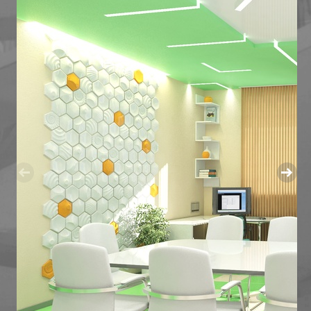
МАГАЗИН ОБУВИ В ИЗЛУЧИНСКЕ
МНОГОУРОВНЕВЫЙ ПАРКИНГ
ОБЩЕСТВЕННЫЙ ЦЕНТР ПО УЛ. МИРА,27,СТРОЕНИЕ
РЕКОНСТРУКЦИЯ АПТЕКИ В БИЗНЕСИНКУБАТОР
РЕКОНСТРУКЦИЯ МАГАЗИНА "ВСЕ ДЛЯ ДОМА" ПО УЛ.
РЕКОНСТРУКЦИЯ МАГАЗИНА ПО УЛ. СЕВЕРНАЯ, Д.82
РЕКОНСТРУКЦИЯ МАГАЗИНА "ЛИЛИЯ" ПОД ДЕТСК
РЕКОНСТРУКЦИЯ НЕЗАВЕРШЕННОГО ОБЪЕКТА ПОД 
ТОРГОВЫЙ ЦЕНТР "ДОМАШНИЙ" В СТАРОМ ВАРТО
МНОГОФУНКЦИОНАЛЬНЫЕ КОМПЛЕКСЫ