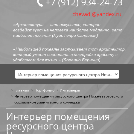
+7 (912) 934-24-73
chevadi@yandex.ru
«Архитектура — это искусство, которое
воздействует на человека наиболее медленно, зато
наиболее прочно.» (
Луис Генри Салливан
)
«Наибольшей похвалы заслуживает тот архитектор,
который умеет соединить в постройке красоту с
удобством для жизни.» (
Лоренцо Бернини
)
Главная
Портфолио
ГЛАВНАЯ
Интерьеры
Интерьер помещения ресурсного центра Нижневартовского
социально-гуманитарного колледжа
ОБО МНЕ
Интерьер помещения
ПОРТФОЛИО
ресурсного центра
ОБЩЕСТВЕННЫЕ ЗДАНИЯ