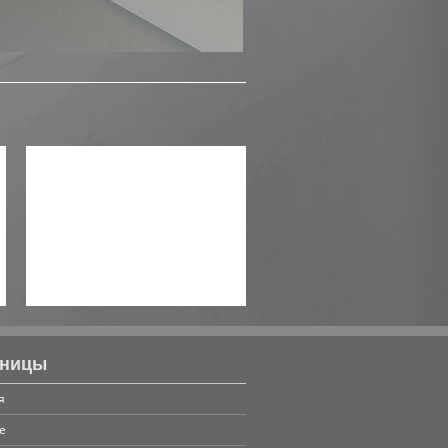
Объект до реконструкции
аницы
я
е