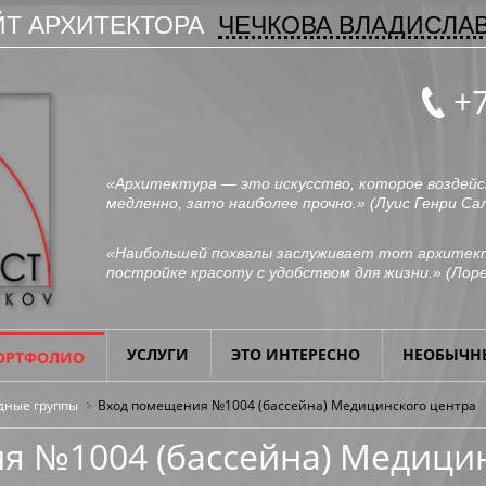
Т АРХИТЕКТОРА
ЧЕЧКОВА ВЛАДИСЛА
+7
«Архитектура — это искусство, которое воздейс
медленно, зато наиболее прочно.» (
Луис Генри Са
«Наибольшей похвалы заслуживает тот архитект
постройке красоту с удобством для жизни.» (
Лоре
УСЛУГИ
ЭТО ИНТЕРЕСНО
НЕОБЫЧН
ОРТФОЛИО
дные группы
Вход помещения №1004 (бассейна) Медицинского центра
я №1004 (бассейна) Медицин