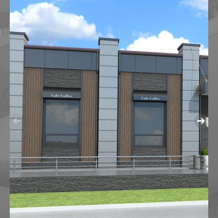
МАГАЗИН ОБУВИ В ИЗЛУЧИНСКЕ
МНОГОУРОВНЕВЫЙ ПАРКИНГ
ОБЩЕСТВЕННЫЙ ЦЕНТР ПО УЛ. МИРА,27,СТРОЕНИЕ
РЕКОНСТРУКЦИЯ АПТЕКИ В БИЗНЕСИНКУБАТОР
РЕКОНСТРУКЦИЯ МАГАЗИНА "ВСЕ ДЛЯ ДОМА" ПО УЛ.
РЕКОНСТРУКЦИЯ МАГАЗИНА ПО УЛ. СЕВЕРНАЯ, Д.82
РЕКОНСТРУКЦИЯ МАГАЗИНА "ЛИЛИЯ" ПОД ДЕТСК
РЕКОНСТРУКЦИЯ НЕЗАВЕРШЕННОГО ОБЪЕКТА ПОД 
ТОРГОВЫЙ ЦЕНТР "ДОМАШНИЙ" В СТАРОМ ВАРТО
МНОГОФУНКЦИОНАЛЬНЫЕ КОМПЛЕКСЫ