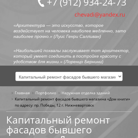
+7 (912) 934-24-73
chevadi@yandex.ru
«Архитектура — это искусство, которое
воздействует на человека наиболее медленно, зато
наиболее прочно.» (
Луис Генри Салливан
)
«Наибольшей похвалы заслуживает тот архитектор,
который умеет соединить в постройке красоту с
удобством для жизни.» (
Лоренцо Бернини
)
Главная
Портфолио
ГЛАВНАЯ
Наружная отделка зданий
Капитальный ремонт фасадов бывшего магазина «Дом книги»
по адресу: пр. Победы, 12 г. Нижневартовск
ОБО МНЕ
Капитальный ремонт
ПОРТФОЛИО
фасадов бывшего
ОБЩЕСТВЕННЫЕ ЗДАНИЯ