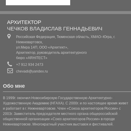
КОТТЕДЖ 2
АРХИТЕКТОР
КОТТЕДЖ 3
ЧЕЧКОВ ВЛАДИСЛАВ ГЕННАДЬЕВИЧ
Российская Федерация, Тюменская область, ХМАО–Югра, г.
КОТТЕДЖ 4
Нижневартовск,
ул.Мира 14П, ООО «Архитект»,
КОТТЕДЖ 5
Архитектор, руководитель архитектурного
бюро «ARHITECT»
КОТТЕДЖ 6
+7 912 934 2473
chevadi@yandex.ru
КОТТЕДЖ (КЛАССИКА 1)
Обо мне
КОТТЕДЖ (КЛАССИКА 2)
В 1999г. окончил Новосибирскую Государственную Архитектурно-
КОТТЕДЖ (КЛАССИКА 3)
Художественную Академию (НГАХА). С 2000г. и по настоящее время живет
и работает в г. Нижневартовске. Член «Союза архитекторов России» с
2003г. Заместитель председателя местного органа общероссийской
КОТТЕДЖ 7
общественной организации «Союз архитекторов России» в городе
Нижневартовске. Многократный участник выставок и фестивалей.
КОТТЕДЖ 8