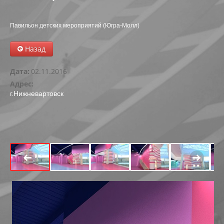
АБК В РАДУЖНОМ
Павильон детских мероприятий (Югра-Молл)
РЕКОНСТРУКЦИЯ ОБЪЕКТА В Г. МЕГИОНЕ
Назад
АВТОКЕМПИНГ НА 199-200 КМ АВТОДОРОГИ СУРГУ
Дата:
02.11.2016
МНОГОФУНКЦИОНАЛЬНЫЙ ЦЕНТР В ПРИБРЕЖНОЙ
Адрес:
г.Нижневартовск
ФИЗКУЛЬТУРНО-ОЗДОРОВИТЕЛЬНЫЙ КОМПЛЕКС С У
РЕКОНСТРУКЦИЯ МАГАЗИНА ПО УЛ. СЕВЕРНАЯ, 82А В
РЕКОНСТРУКЦИЯ НЕЗАВЕРШЕННОГО СТРОИТЕЛЬСТ
РЕКОНСТРУКЦИЯ НЕЗАВЕРШЕННОГО ОБЪЕКТА ПОД 
РЕКОНСТРУКЦИЯ ЧАСТИ ЗДАНИЯ-СКЛАДА ПО УЛ. ЛЕ
ТОРГОВЫЙ ЦЕНТР ЯБЛОНЯ ПО УЛ.СЕВЕРНАЯ