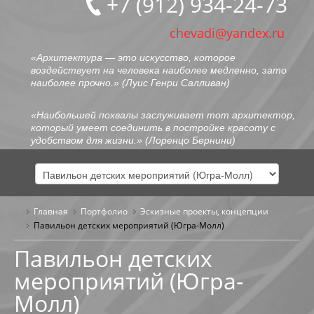
+7 (912) 934-24-73
chevadi@yandex.ru
«Архитектура — это искусство, которое
воздействует на человека наиболее медленно, зато
наиболее прочно.» (
Луис Генри Салливан
)
«Наибольшей похвалы заслуживает тот архитектор,
который умеет соединить в постройке красоту с
удобством для жизни.» (
Лоренцо Бернини
)
Главная
Портфолио
ГЛАВНАЯ
Эскизные проекты, концепции
Павильон детских мероприятий (Югра-Молл)
ОБО МНЕ
Павильон детских
мероприятий (Югра-
ПОРТФОЛИО
Молл)
ОБЩЕСТВЕННЫЕ ЗДАНИЯ