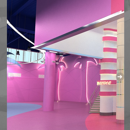
МАГАЗИН ОБУВИ В ИЗЛУЧИНСКЕ
МНОГОУРОВНЕВЫЙ ПАРКИНГ
ОБЩЕСТВЕННЫЙ ЦЕНТР ПО УЛ. МИРА,27,СТРОЕНИЕ
РЕКОНСТРУКЦИЯ АПТЕКИ В БИЗНЕСИНКУБАТОР
РЕКОНСТРУКЦИЯ МАГАЗИНА "ВСЕ ДЛЯ ДОМА" ПО УЛ.
РЕКОНСТРУКЦИЯ МАГАЗИНА ПО УЛ. СЕВЕРНАЯ, Д.82
РЕКОНСТРУКЦИЯ МАГАЗИНА "ЛИЛИЯ" ПОД ДЕТСК
РЕКОНСТРУКЦИЯ НЕЗАВЕРШЕННОГО ОБЪЕКТА ПОД 
ТОРГОВЫЙ ЦЕНТР "ДОМАШНИЙ" В СТАРОМ ВАРТО
МНОГОФУНКЦИОНАЛЬНЫЕ КОМПЛЕКСЫ