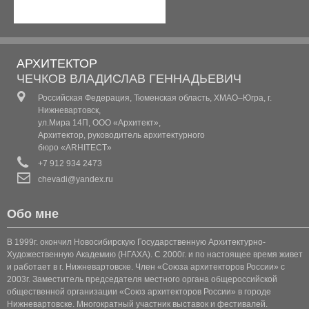
КОТТЕДЖ 1
КОТТЕДЖ 2
КОТТЕДЖ 3
АРХИТЕКТОР
ЧЕЧКОВ ВЛАДИСЛАВ ГЕННАДЬЕВИЧ
КОТТЕДЖ 4
Российская Федерация, Тюменская область, ХМАО–Югра, г.
Нижневартовск,
КОТТЕДЖ 5
ул.Мира 14П, ООО «Архитект»,
Архитектор, руководитель архитектурного
бюро «ARHITECT»
КОТТЕДЖ 6
+7 912 934 2473
chevadi@yandex.ru
КОТТЕДЖ (КЛАССИКА 1)
Обо мне
КОТТЕДЖ (КЛАССИКА 2)
В 1999г. окончил Новосибирскую Государственную Архитектурно-
КОТТЕДЖ (КЛАССИКА 3)
Художественную Академию (НГАХА). С 2000г. и по настоящее время живет
и работает в г. Нижневартовске. Член «Союза архитекторов России» с
КОТТЕДЖ 7
2003г. Заместитель председателя местного органа общероссийской
общественной организации «Союз архитекторов России» в городе
КОТТЕДЖ 8
Нижневартовске. Многократный участник выставок и фестивалей.