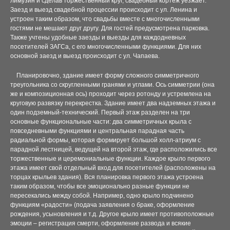
лимузин и сделав торжественный круг, свадебный кортеж уезжает.
КОТТЕДЖ 1
Заезд и выезд свадебной процессии происходит с ул. Ленина и
устроен таким образом, что свадьбы вместе с многочисленными
КОТТЕДЖ 2
гостями не мешают друг другу. Для гостей предусмотрена парковка.
Также учтены удобные заезды и выезды для каждодневных
КОТТЕДЖ 3
посетителей ЗАГСа, с его многочисленными функциями. Для них
основной заезд и выезд происходит с ул. Чапаева.
КОТТЕДЖ 4
Планировочно, здание имеет форму сложного симметричного
треугольника со скругленными гранями и углами. Ось симметрии (она
КОТТЕДЖ 5
же и композиционная ось) проходит через ротонду и устремлена на
круговую развязку перекрестка. Здание имеет два надземных этажа и
один подземный-технический. Первый этаж разделен на три
КОТТЕДЖ 6
основные функциональные части: два симметричных крыла с
повседневными функциями и центральная парадная часть
КОТТЕДЖ (КЛАССИКА 1)
радиальной формы, которая формирует большой холл-атриум с
парадной лестницей, ведущей на второй этаж, где расположились все
торжественные и церемониальные функции. Каждое крыло первого
КОТТЕДЖ (КЛАССИКА 2)
этажа имеет свой отдельный вход для посетителей (расположены на
торцах крыльев здания). Вся планировка первого этажа устроена
КОТТЕДЖ (КЛАССИКА 3)
таким образом, чтобы все эмоционально разные функции не
пересекались между собой. Например, одно крыло подчинено
КОТТЕДЖ 7
функциям «радости» (подача заявления о браке, оформление
рождения, усыновления и т.д. Другое крыло имеет противоположные
эмоции – регистрация смерти, оформление развода и всякие
КОТТЕДЖ 8