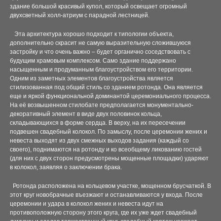
ЭСКИЗНЫЙ ПРОЕКТ СТО
здание большой красивый купол, который освещает огромный
двухсветный холл-атриум с парадной лестницей.
ЭСКИЗНЫЙ ПРОЕКТ ТОРГОВОГО ЦЕНТРА ПАССАЖ ПО
Эта архитектура хорошо подходит к типологии объекта,
дополнительно скрасит не самую выразительную сложившуюся
ЭСКИЗНЫЙ ПРОЕКТ ФОРМИРОВАНИЯ ЗАСТРОЙКИ ПО
застройку и что очень важно – будет органично соседствовать с
будущим храмовым комплексом. Само здание поддержано
ПАВИЛЬОН ДЕТСКИХ МЕРОПРИЯТИЙ (ЮГРА-МОЛЛ)
насыщенным и продуманным благоустройством его территории.
Одним из заметных элементов благоустройства является
стилизованная под общий стиль со зданием ротонда. Она является
ЗДАНИЕ АДМИНИСТРАТИВНО-ДИСПЕТЧЕРСКОЙ СЛУЖ
еще и яркой функциональной доминантой церемониального процесса.
На её возвышенном стилобате предполагается монументально-
ЦЕНТР ЭНЕРГЕТИЧЕСКИХ УСЛУГ
декоративный элемент в виде двух половинок кольца,
складывающихся в форме сердца. В верху, на их пересечении
подвешен свадебный колокол. По замыслу, после церемонии жених и
ЭСКИЗНЫЙ ПРОЕКТ ОТКРЫТОГО АРХИТЕКТУРНОГО 
невеста выходят из двух смежных выходов задания (каждый со
своего), поднимаются на ротонду и ко всеобщему ликованию гостей
ОБЪЕКТ СОЦИАЛЬНОГО НАЗНАЧЕНИЯ "ДЕТСКИЙ ТЕ
(для них с двух сторон предусмотрены мощенные площадки) ударяют
в колокол, заявляя о заключении брака.
ЭСКИЗНЫЙ ПРОЕКТ КВАНТОРИУМА В Г. НОЯБРЬСК
Ротонда расположена на кольцевом участке, мощенном брусчаткой. В
этот круг новобрачные въезжают и останавливаются у входа. После
ЧАСТНЫЕ МАЛОЭТАЖНЫЕ
церемонии и удара в колокол жених и невеста идут на
противоположную сторону этого круга, где их уже ждет свадебный