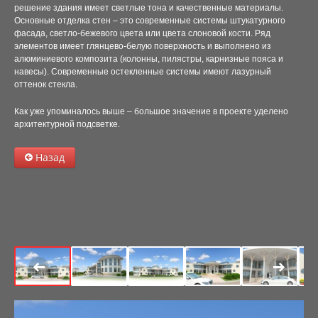
решение здания имеет светлые тона и качественные материалы.
Основные отделка стен – это современные системы штукатурного
ВХОДЫ, ВХОДНЫЕ ГРУППЫ
фасада, светло-бежевого цвета или цвета слоновой кости. Ряд
элементов имеет глянцево-белую поверхность и выполнено из
ВХОД ПОМЕЩЕНИЯ №1004 (БАССЕЙНА) МЕДИЦИНС
алюминиевого композита (колонны, пилястры, карнизные пояса и
навесы). Современные остекленные системы имеют лазурный
ПРОЕКТНОЕ ВХОДНОЙ ГРУППЫ МАГАЗИНА ОБУВИ 
оттенок стекла.
Как уже упоминалось выше – большое значение в проекте уделено
НАВЕС ВХОДА ПНД
архитектурной подсветке.
РЕКОНСТРУКЦИЯ ГЛАВНОГО ВХОДА ПНД
Назад
МАГАЗИН ОБУВИ НА УЛ ЛЕНИНА (ДОМ ОБУВИ ПЛЮ
Дата:
14.03.2019
РЕКОНСТРУКЦИЯ ВХОДА НА МИРА 60
ВХОДНЫЕ ГРУППЫ ПО УЛ.ЛЕНИНА
МАГАЗИН И ОФИС НА НЕФТЯНИКОВ 66
ВХОД В СТОМАТОЛОГИЮ (ПР. КУРОПАТКИНА)