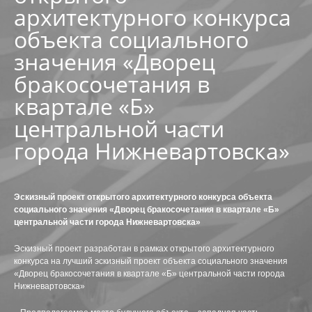
архитектурного конкурса
АБК В РАДУЖНОМ
объекта социального
РЕКОНСТРУКЦИЯ ОБЪЕКТА В Г. МЕГИОНЕ
значения «Дворец
бракосочетания в
АВТОКЕМПИНГ НА 199-200 КМ АВТОДОРОГИ СУРГУ
квартале «Б»
МНОГОФУНКЦИОНАЛЬНЫЙ ЦЕНТР В ПРИБРЕЖНОЙ
центральной части
города Нижневартовска»
ФИЗКУЛЬТУРНО-ОЗДОРОВИТЕЛЬНЫЙ КОМПЛЕКС С У
РЕКОНСТРУКЦИЯ МАГАЗИНА ПО УЛ. СЕВЕРНАЯ, 82А В
Эскизный проект открытого архитектурного конкурса объекта
РЕКОНСТРУКЦИЯ НЕЗАВЕРШЕННОГО СТРОИТЕЛЬСТ
социального значения «Дворец бракосочетания в квартале «Б»
центральной части города Нижневартовска»
РЕКОНСТРУКЦИЯ НЕЗАВЕРШЕННОГО ОБЪЕКТА ПОД 
Эскизный проект разработан в рамках открытого архитектурного
конкурса на лучший эскизный проект объекта социального значения
РЕКОНСТРУКЦИЯ ЧАСТИ ЗДАНИЯ-СКЛАДА ПО УЛ. ЛЕ
«Дворец бракосочетания в квартале «Б» центральной части города
Нижневартовска»
ТОРГОВЫЙ ЦЕНТР ЯБЛОНЯ ПО УЛ.СЕВЕРНАЯ