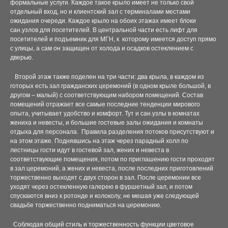
формальные услуги. Каждое такое крыло имеет не только свой
отдельный вход, но и клиентский зал с терминалами местами
КОТТЕДЖ 9
ожидания очереди. Каждое крыло на обоих этажах имеет блоки
сан.узлов для посетителей. В центральной части есть лифт для
посетителей и подъемник для МГН, к которому имеется доступ прямо
КОТТЕДЖ 10 (РЕКОНСТРУКЦИЯ НЕЗАВЕРШЕННОГО С
с улицы, а сам он защищен от холода и осадков остеклением с
дверью.
КОТТЕДЖ 11
Второй этаж также поделен на три части: два крыла, в каждом из
готорых есть зал гражданских церемоний (в одном крыле большой, в
БЛАГОУСТРОЙСТВО ТЕРРИТОРИИ
другом – малый) с соответствующим набором помещений. Состав
помещений отражает все самые последние тенденции мирового
БЛАГОУСТРОЙСТВО ДЛЯ ЧАСТНОГО УЧАСТКА
опыта, учитывает удобство и комфорт. Тут и сан.узлы в комнатах
жениха и невесты, и большие гостевые залы ожидания и комнаты
БЛАГОУСТРОЙСТВО УЧАСТКА 13-14 СОТ АВТОМОБИЛ
отдыха для персонала. Правила разделения потоков присутствуют и
на этом этаже. Поднявшись на этаж через парадный холл по
лестницы гости идут в гостевой зал, жених и невеста в
СКВЕР «СТРОИТЕЛЕЙ» НА ПЕРЕСЕЧЕНИИ УЛИЦ МИР
соответствующие помещения, потом по приглашению гости проходят
в зал церемоний, а жених и невеста, после последних приготовлений
СКВЕР СПОРТИВНОЙ СЛАВЫ ПО УЛИЦЕ 60 ЛЕТ ОКТЯ
торжественно выходят с двух сторон в зал. После церемонии все
уходят через остекленную галерею в фуршетный зал, и потом
спускаются вниз к ротонде и колоколу, не мешая уже следующей
БЛАГОУСТРОЙСТВО СКВЕРА В ПГТ. ИЗЛУЧИНСК
свадьбе торжественно подниматься на церемонию.
БЛАГОУСТРОЙСТВО НАБЕРЕЖНОЙ Р.ОКУНЕВКА В ПГ
Соблюдая общий стиль и торжественность функции цветовое