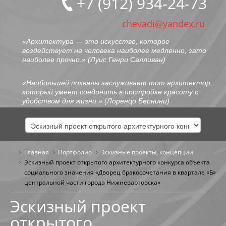
+7 (912) 934-24-73
chevadi@yandex.ru
«Архитектура — это искусство, которое
воздействует на человека наиболее медленно, зато
наиболее прочно.» (
Луис Генри Салливан
)
«Наибольшей похвалы заслуживает тот архитектор,
который умеет соединить в постройке красоту с
удобством для жизни.» (
Лоренцо Бернини
)
Главная
Портфолио
ГЛАВНАЯ
Эскизные проекты, концепции
Эскизный проект открытого архитектурного конкурса объекта
социального значения «Дворец бракосочетания в квартале «Б»
ОБО МНЕ
центральной части города Нижневартовска»
ПОРТФОЛИО
Эскизный проект
открытого
ОБЩЕСТВЕННЫЕ ЗДАНИЯ