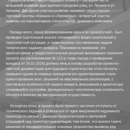
Предполагаемое место будущего объекта – западная часть
кольцевой развязки двух крупных городских улиц, ул. Ленина и ул.
МАГАЗИН ОБУВИ В ИЗЛУЧИНСКЕ
Чапаева. Два других участка развязки занимают общественно-
торговые центры «Каньон» и «Лукоморье», четвертый участок
МНОГОУРОВНЕВЫЙ ПАРКИНГ
намечен на перспективное строительство храмового комплекса.
ОБЩЕСТВЕННЫЙ ЦЕНТР ПО УЛ. МИРА,27,СТРОЕНИЕ
Прежде всего, перед формированием идеи и ее проработкой – был
проведен тщательный анализ сложившейся градостроительной и
транспортной ситуации, а также изучены поставленные задачи
РЕКОНСТРУКЦИЯ АПТЕКИ В БИЗНЕСИНКУБАТОР
технического задания конкурса. Принимая во внимание, что
архитектурные и градостроительные решения выигравшего эскизного
РЕКОНСТРУКЦИЯ МАГАЗИНА "ВСЕ ДЛЯ ДОМА" ПО УЛ.
проекта (по распоряжению № 213-р главы города о проведении
конкурса от 26.02.2018) должны лечь в основу разработки проектно-
сметной документации для будущего строительства этого объекта –
РЕКОНСТРУКЦИЯ МАГАЗИНА ПО УЛ. СЕВЕРНАЯ, Д.82
первым и одним из главных принципом его проектирования стало
ориентирование всех решений на максимальную реализацию, с
РЕКОНСТРУКЦИЯ МАГАЗИНА "ЛИЛИЯ" ПОД ДЕТСК
учетом всех особенностей нашего климата, вписывания в архитектуру
сложившейся застройки, функционально-типологическую особенность
объекта и конечно же материальную осуществимость.
РЕКОНСТРУКЦИЯ НЕЗАВЕРШЕННОГО ОБЪЕКТА ПОД 
Исходя из этого, в проекте было принято частично отступить от
ТОРГОВЫЙ ЦЕНТР "ДОМАШНИЙ" В СТАРОМ ВАРТО
технического задания и отказаться от идеи внеуличного надземного
перехода со связью с Дворцом бракосочетания и смотровой
МНОГОФУНКЦИОНАЛЬНЫЕ КОМПЛЕКСЫ
площадкой над транспортным кольцом, тем более, что анализ такого
решения (и предварительные эскизные проработки) выявили ряд