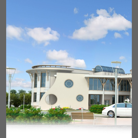
НАРУЖНАЯ ОТДЕЛКА ЗДАНИЙ
ВАРИАНТЫ ОТДЕЛКИ СУЩ. ЧАСТНОГО ЖИЛОГО ДО
ЗДАНИЕ АСУ-НЕФТЬ
КАПИТАЛЬНЫЙ РЕМОНТ ОФИСА (ЛИТ.А)
ОФИСНЫЙ ЦЕНТ НА ПРИБРЕЖКЕ
СТРОИТЕЛЬСТВО ПС-3510КВ ЮБИЛЕЙНАЯ
ОТДЕЛКА ФАСАДОВ (АЭРОПОРТ)
ОТДЕЛКА ЧАСТНОГО ЖИЛОГО ДОМА В МЕГИОНЕ
НАРУЖНАЯ ОТДЕЛКА ШКОЛЫ НА 300 УЧАЩИХСЯ В 
КОРРЕКТИРОВКА ВНЕШНЕГО ОБЛИКА ЗДАНИЯ СПОР